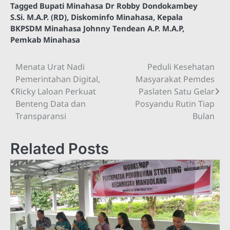
Tagged
Bupati Minahasa Dr Robby Dondokambey
S.Si. M.A.P. (RD)
,
Diskominfo Minahasa
,
Kepala
BKPSDM Minahasa Johnny Tendean A.P. M.A.P
,
Pemkab Minahasa
Menata Urat Nadi
Peduli Kesehatan
Navigasi
Pemerintahan Digital,
Masyarakat Pemdes
pos
Ricky Laloan Perkuat
Paslaten Satu Gelar
Benteng Data dan
Posyandu Rutin Tiap
Transparansi
Bulan
Related Posts