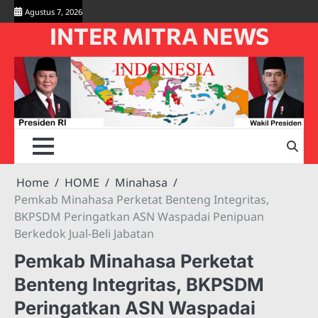
Skip
Agustus 7, 2026
to
INTER MITRA NEWS
content
Home
HOME
Minahasa
Pemkab Minahasa Perketat Benteng Integritas,
BKPSDM Peringatkan ASN Waspadai Penipuan
Berkedok Jual-Beli Jabatan
Pemkab Minahasa Perketat
Benteng Integritas, BKPSDM
Peringatkan ASN Waspadai