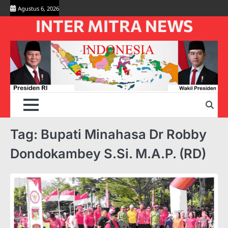
Skip
Agustus 6, 2026
to
INTER MITRA NEWS
content
Tag:
Bupati Minahasa Dr Robby
Dondokambey S.Si. M.A.P. (RD)