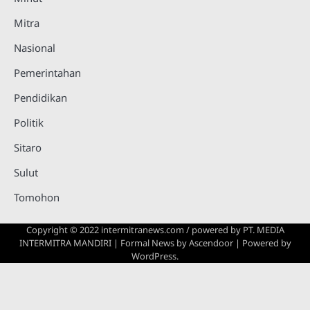
Mitra
Nasional
Pemerintahan
Pendidikan
Politik
Sitaro
Sulut
Tomohon
Copyright © 2022 intermitranews.com / powered by
PT. MEDIA
INTERMITRA MANDIRI
| Formal News by
Ascendoor
| Powered by
WordPress
.