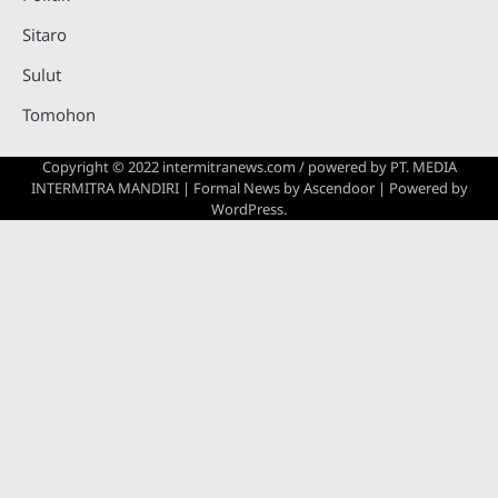
Sitaro
Sulut
Tomohon
Copyright © 2022 intermitranews.com / powered by
PT. MEDIA
INTERMITRA MANDIRI
| Formal News by
Ascendoor
| Powered by
WordPress
.