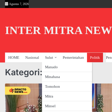
Skip
Agustus 7, 2026
to
content
INTER MITRA NEW
HOME
Nasional
Sulut
Pemerintahan
Politik
Pen
Manado
Kategori:
Politik
Minahasa
Tomohon
Mitra
Minsel