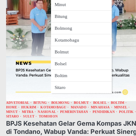
Minut
Bitung
Bolmong
Kotamobagu
Bolmut
Bolsel
Boltim
Sitaro
ADVETORIAL
BITUNG
BOLMONG
BOLMUT
BOLSEL
BOLTIM
HOME
HUKRIM
KOTAMOBAGU
MANADO
MINAHASA
MINSEL
MINUT
MITRA
NASIONAL
PEMERINTAHAN
PENDIDIKAN
POLITIK
SITARO
SULUT
TOMOHON
BPJS Kesehatan Gelar Gema Kompas JK
di Tondano, Wabup Vanda: Perkuat Sinerg