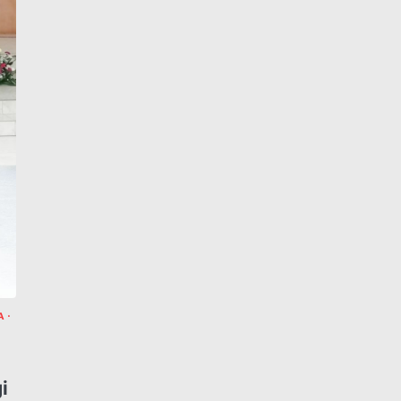
A
N
i