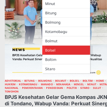
Minut
Bitung
Bolmong
Kotamobagu
Bolmut
Bolsel
Boltim
Sitaro
ADVETORIAL
BITUNG
BOLMONG
BOLMUT
BOLSEL
BOLTIM
HOME
HUKRIM
KOTAMOBAGU
MANADO
MINAHASA
MINSEL
MINUT
MITR
NASIONAL
PEMERINTAHAN
PENDIDIKAN
POLITIK
SITARO
SULUT
TOMOHON
BPJS Kesehatan Gelar Gema Kompas JK
di Tondano, Wabup Vanda: Perkuat Sinerg