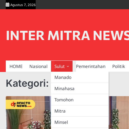
Skip
Agustus 7, 2026
to
content
INTER MITRA NEW
HOME
Nasional
Sulut
Pemerintahan
Politik
Manado
Kategori:
Bolsel
Minahasa
Tomohon
Mitra
Minsel