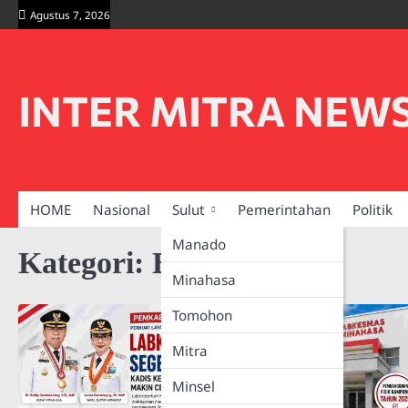
Skip
Agustus 7, 2026
to
content
INTER MITRA NEW
HOME
Nasional
Sulut
Pemerintahan
Politik
Manado
Kategori:
Berita
Minahasa
Tomohon
Mitra
Minsel