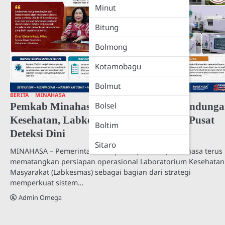
Minut
Bitung
Bolmong
Kotamobagu
Bolmut
BERITA
MINAHASA
Pemkab Minahasa Naikkan Level Perlindung
Bolsel
Kesehatan, Labkesmas Disiapkan Jadi Pusat
Boltim
Deteksi Dini
Sitaro
MINAHASA – Pemerintah Kabupaten (Pemkab) Minahasa terus
mematangkan persiapan operasional Laboratorium Kesehatan
Masyarakat (Labkesmas) sebagai bagian dari strategi
memperkuat sistem…
Admin Omega