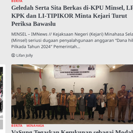
BERITA
Geledah Serta Sita Berkas di-KPU Minsel, L
KPK dan LI-TIPIKOR Minta Kejari Turut
Periksa Bawaslu
MINSEL – IMNews // Kejaksaan Negeri (Kejari) Minahasa Sel
(Minsel) seriusi dugaan penyalahgunaan anggaran “Dana h
Pilkada Tahun 2024″ Pemerintah…
Lifan Jolly
BERITA
MINAHASA
VaSung Tegaskan Kerukunan sebagai Moda