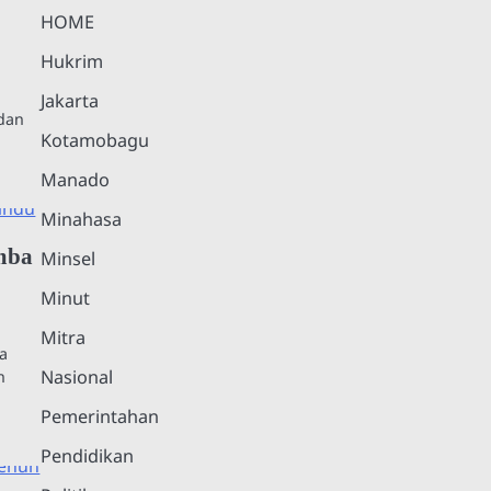
HOME
Hukrim
Jakarta
 dan
Kotamobagu
Manado
Minahasa
mba
Minsel
Minut
Mitra
a
Nasional
n
Pemerintahan
Pendidikan