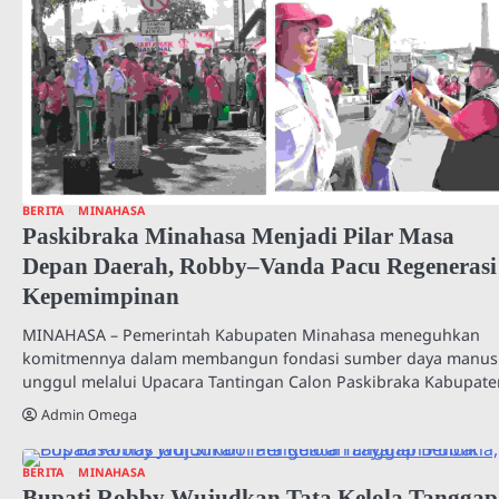
BERITA
MINAHASA
Paskibraka Minahasa Menjadi Pilar Masa
Depan Daerah, Robby–Vanda Pacu Regenerasi
Kepemimpinan
MINAHASA – Pemerintah Kabupaten Minahasa meneguhkan
komitmennya dalam membangun fondasi sumber daya manus
unggul melalui Upacara Tantingan Calon Paskibraka Kabupat
Admin Omega
BERITA
MINAHASA
Bupati Robby Wujudkan Tata Kelola Tanggap