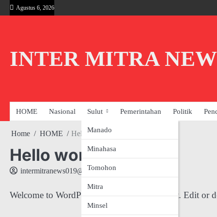
Skip
Agustus 6, 2026
to
content
INTER MITRA NEW
HOME
Nasional
Sulut
Pemerintahan
Politik
Pen
Manado
Home
HOME
Hello world!
Minahasa
Hello world!
Tomohon
intermitranews019@gmail.com
Mitra
Welcome to WordPress. This is your first post. Edit or del
Minsel