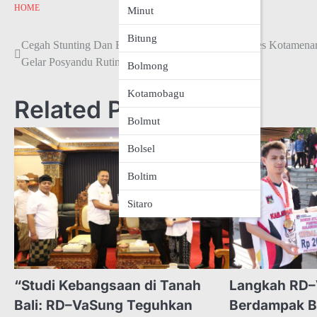
HOME
Minut
Bitung
Navigasi
Cegah Stunting Dan Brikan Makanan Bergizi, Pemdes Kotamena
Gelar Posyandu Rutin.
Bolmong
pos
Kotamobagu
Related Posts
Bolmut
Bolsel
Boltim
Sitaro
“Studi Kebangsaan di Tanah
Langkah RD
Bali: RD–VaSung Teguhkan
Berdampak B