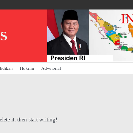
S
didikan
Hukrim
Advetorial
ete it, then start writing!