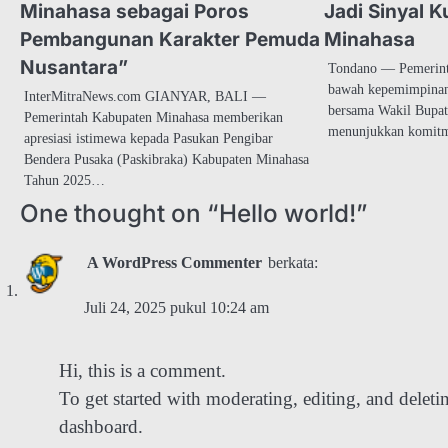
Minahasa sebagai Poros
Jadi Sinyal K
Pembangunan Karakter Pemuda
Minahasa
Nusantara”
Tondano — Pemerint
bawah kepemimpina
InterMitraNews.com GIANYAR, BALI —
bersama Wakil Bupat
Pemerintah Kabupaten Minahasa memberikan
menunjukkan komit
apresiasi istimewa kepada Pasukan Pengibar
Bendera Pusaka (Paskibraka) Kabupaten Minahasa
Tahun 2025…
One thought on “
Hello world!
”
A WordPress Commenter
berkata:
Juli 24, 2025 pukul 10:24 am
Hi, this is a comment.
To get started with moderating, editing, and delet
dashboard.