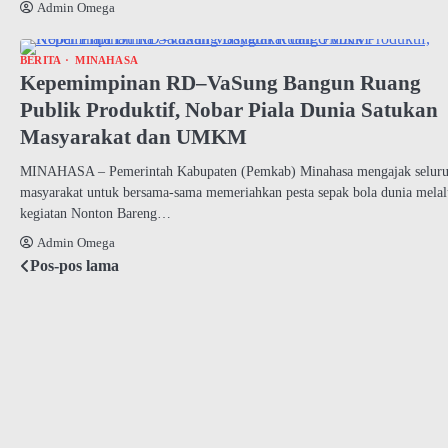
Admin Omega
BERITA
MINAHASA
Kepemimpinan RD–VaSung Bangun Ruang
Publik Produktif, Nobar Piala Dunia Satukan
Masyarakat dan UMKM
MINAHASA – Pemerintah Kabupaten (Pemkab) Minahasa mengajak selur
masyarakat untuk bersama-sama memeriahkan pesta sepak bola dunia melal
kegiatan Nonton Bareng…
Admin Omega
Pos-pos lama
Navigasi
pos