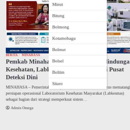
Minut
Bitung
Bolmong
Kotamobagu
Bolmut
BERITA
MINAHASA
Pemkab Minahasa Naikkan Level Perlindung
Bolsel
Kesehatan, Labkesmas Disiapkan Jadi Pusat
Boltim
Deteksi Dini
Sitaro
MINAHASA – Pemerintah Kabupaten (Pemkab) Minahasa terus mematang
persiapan operasional Laboratorium Kesehatan Masyarakat (Labkesmas)
sebagai bagian dari strategi memperkuat sistem…
Admin Omega