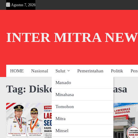
Skip
Agustus 7, 2026
to
content
INTER MITRA NEW
HOME
Nasional
Sulut
Pemerintahan
Politik
Pen
Manado
Tag:
Diskominfo Minahasa
Minahasa
Tomohon
Mitra
Minsel