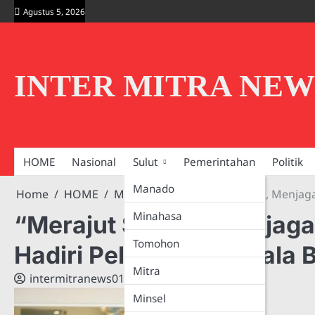
Skip
Agustus 5, 2026
to
content
INTER MITRA NEW
HOME
Nasional
Sulut
Pemerintahan
Politik
Manado
Home
HOME
Minahasa
“Merajut Sinergi, Menjaga
Minahasa
“Merajut Sinergi, Menjaga
Tomohon
Hadiri Pelantikan Kepala 
Mitra
intermitranews019@gmail.com
Minsel