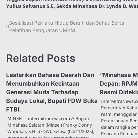
Yulius Selvanus S.E
,
Sekda Minahasa Dr. Lynda D. Wa
Sosialisasi Perilaku Hidup Bersih dan Sehat, Serta
Navigasi
Pelatihan Penguatan UMKM.
pos
Related Posts
Lestarikan Bahasa Daerah Dan
“Minahasa 
Menumbuhkan Kecintaan
Depan: RPJ
Generasi Muda Terhadap
Resmi Didekl
Budaya Lokal, Bupati FDW Buka
InterMitraNews
Pemerintah Kabu
FTBI.
resmi menggelar
MINSEL – intermitranews.com // Bupati
Perencanaan Pe
Minahasa Selatan (Minsel) Franky Donny
dalam rangka p
Wongkar, S.H., (FDW), Selasa (04/11/2025),
Rencana Pemban
menghadiri sekaligus membuka secara