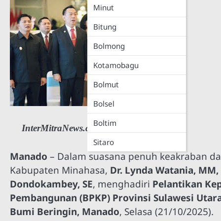
Minut
Bitung
Bolmong
Kotamobagu
Bolmut
Bolsel
Boltim
InterMitraNews.com
Sitaro
Manado
– Dalam suasana penuh keakraban da
Kabupaten Minahasa,
Dr. Lynda Watania, MM,
Dondokambey, SE
, menghadiri
Pelantikan Ke
Pembangunan (BPKP) Provinsi Sulawesi Utar
Bumi Beringin, Manado
, Selasa (21/10/2025).