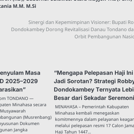
tania M.M. M.Si
Sinergi dan Kepemimpinan Visioner: Bupati R
Dondokambey Dorong Revitalisasi Danau Tondano d
Orbit Pembangunan Nasi
Menyulam Masa
“Mengapa Pelepasan Haji Ini
MD 2025–2029
Jadi Sorotan? Strategi Robb
arasikan”
Dondokambey Ternyata Leb
Besar dari Sekadar Seremon
.com TONDANO —
paten Minahasa secara
MINAHASA – Pemerintah Kabupaten
 Musyawarah
Minahasa kembali menegaskan
mbangunan (Musrenbang)
komitmennya dalam pelayanan keag
enyusunan Dokumen
melalui pelepasan resmi 17 Calon Jam
gunan Jangka
Haji Tahun 1447…