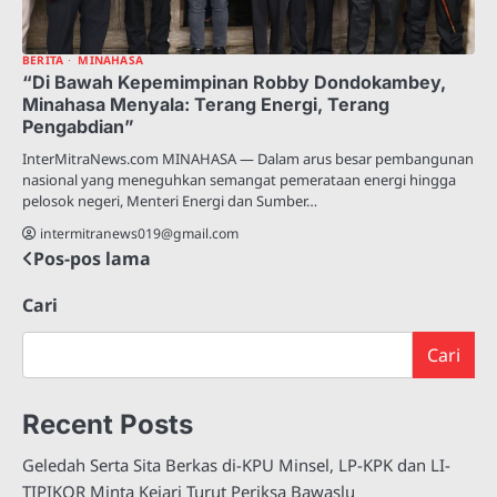
BERITA
MINAHASA
“Di Bawah Kepemimpinan Robby Dondokambey,
Minahasa Menyala: Terang Energi, Terang
Pengabdian”
InterMitraNews.com MINAHASA — Dalam arus besar pembangunan
nasional yang meneguhkan semangat pemerataan energi hingga
pelosok negeri, Menteri Energi dan Sumber…
intermitranews019@gmail.com
Pos-pos lama
Navigasi
pos
Cari
Cari
Recent Posts
Geledah Serta Sita Berkas di-KPU Minsel, LP-KPK dan LI-
TIPIKOR Minta Kejari Turut Periksa Bawaslu