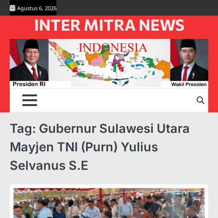
Skip
Agustus 6, 2026
to
INTER MITRA NEWS
content
Tag:
Gubernur Sulawesi Utara
Mayjen TNI (Purn) Yulius
Selvanus S.E