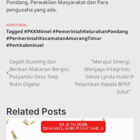
Pondang, Perwakilan Masyarakat dan Para
pengusaha yang ada.
ADVETORIAL
Tagged
#PKKMinsel #PemerintahKelurahanPondang
#PermerintahKecamatanAmurangTimur
#Pemkabminsel
Cegah Stunting dan
“Merajut Sinergi,
Navigasi
Berikan Makanan Bergizi,
Menjaga Integritas:
pos
Posyandu Desa Teep
Sekda Lynda Hadiri
Rutin Digelar.
Pelantikan Kepala BPKP
Sulut”
Related Posts