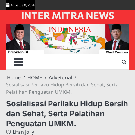
Skip
Agustus 8, 2026
to
INTER MITRA NEWS
content
Home
HOME
Advetorial
Sosialisasi Perilaku Hidup Bersih dan Sehat, Serta
Pelatihan Penguatan UMKM.
Sosialisasi Perilaku Hidup Bersih
dan Sehat, Serta Pelatihan
Penguatan UMKM.
Lifan Jolly