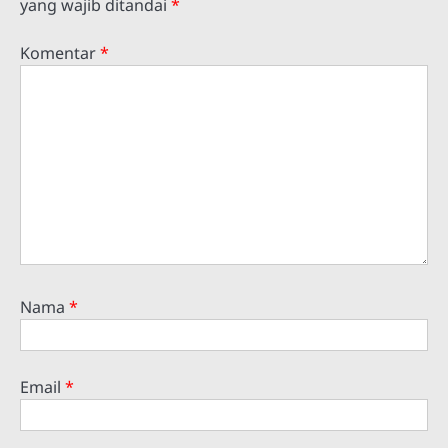
yang wajib ditandai
*
Komentar
*
Nama
*
Email
*