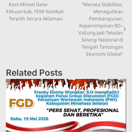
Koni Minsel Gelar
“Menata Stabilitas,
Navigasi
Musorkab, FDW Kembali
Meneguhkan
pos
Terpilih Secara Aklamasi
Pembangunan:
Kepemimpinan RD–
VaSung Jadi Teladan
Sinergi Nasional di
Tengah Tantangan
Ekonomi Global”
Related Posts