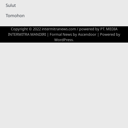
Sulut
Tomohon
Copyright © 2022 intermitranews.com / powered by
PT. MEDIA
INTERMITRA MANDIRI
| Formal News by
Ascendoor
| Powered by
WordPress
.