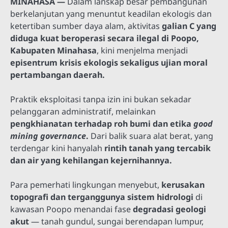
MINAHASA —
Dalam lanskap besar pembangunan
berkelanjutan yang menuntut keadilan ekologis dan
ketertiban sumber daya alam, aktivitas
galian C yang
diduga kuat beroperasi secara ilegal di Poopo,
Kabupaten Minahasa
, kini menjelma menjadi
episentrum krisis ekologis sekaligus ujian moral
pertambangan daerah.
Praktik eksploitasi tanpa izin ini bukan sekadar
pelanggaran administratif, melainkan
pengkhianatan terhadap roh bumi dan etika
good
mining governance
.
Dari balik suara alat berat, yang
terdengar kini hanyalah
rintih tanah yang tercabik
dan air yang kehilangan kejernihannya.
Para pemerhati lingkungan menyebut,
kerusakan
topografi dan terganggunya sistem hidrologi
di
kawasan Poopo menandai fase
degradasi geologi
akut
— tanah gundul, sungai berendapan lumpur,