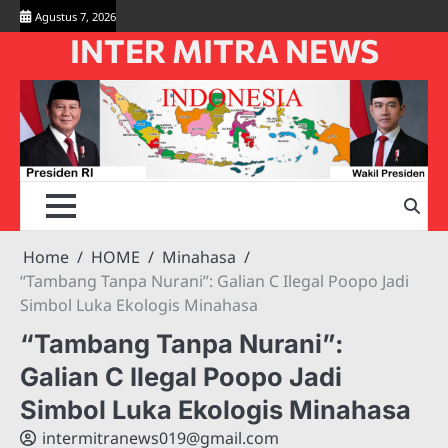
Skip
Agustus 7, 2026
to
INTER MITRA NEWS
content
Home
HOME
Minahasa
“Tambang Tanpa Nurani”: Galian C Ilegal Poopo Jadi
Simbol Luka Ekologis Minahasa
“Tambang Tanpa Nurani”:
Galian C Ilegal Poopo Jadi
Simbol Luka Ekologis Minahasa
intermitranews019@gmail.com