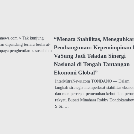
anews.com // Tak kunjung
“Menata Stabilitas, Meneguhka
an dipandang terlalu berlarut-
Pembangunan: Kepemimpinan
i upaya penghentian kasus dalam
VaSung Jadi Teladan Sinergi
Nasional di Tengah Tantangan
Ekonomi Global”
InterMitraNews.com TONDANO — Dalam
langkah strategis memperkuat stabilitas ekono
dan mempercepat pemenuhan kebutuhan peru
rakyat, Bupati Minahasa Robby Dondokambey
S.Si.,…