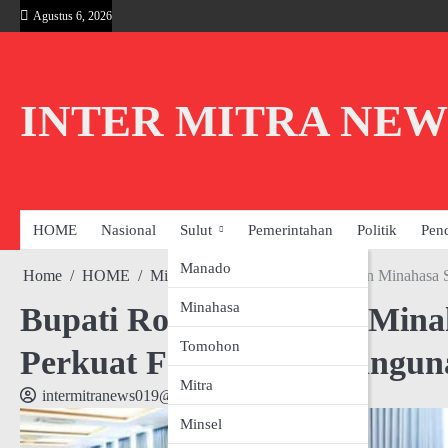
Skip
Agustus 6, 2026
to
content
INTER MITRA NEW
HOME
Nasional
Sulut
Pemerintahan
Politik
Pen
Manado
Home
HOME
Minahasa
Bupati Robby Pastikan Minahasa S
Minahasa
Bupati Robby Pastikan Minah
Tomohon
Perkuat Fondasi Pembanguna
Mitra
intermitranews019@gmail.com
Minsel