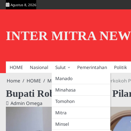
Skip
Agustus 8, 2026
to
content
INTER MITRA NEW
HOME
Nasional
Sulut
Pemerintahan
Politik
Manado
Home
HOME
Minahasa
Bupati Robby Perkokoh Pi
Minahasa
Bupati Robby Perkokoh Pilar
Tomohon
Admin Omega
Mitra
Minsel