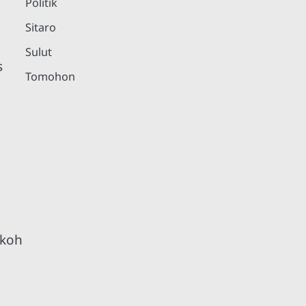
Politik
Sitaro
Sulut
s
Tomohon
g
okoh