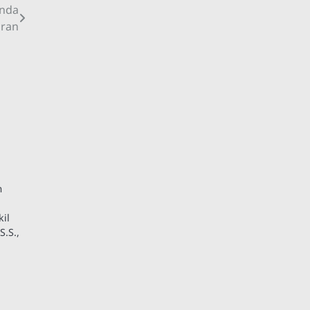
anda
aran
m
il
.S.,