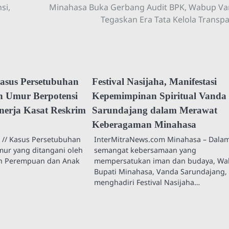
si,
Minahasa Buka Gerbang Audit BPK, Wabup V
Tegaskan Era Tata Kelola Transp
asus Persetubuhan
Festival Nasijaha, Manifestasi
 Umur Berpotensi
Kepemimpinan Spiritual Vanda
inerja Kasat Reskrim
Sarundajang dalam Merawat
Keberagaman Minahasa
 // Kasus Persetubuhan
InterMitraNews.com Minahasa – Dala
ur yang ditangani oleh
semangat kebersamaan yang
an Perempuan dan Anak
mempersatukan iman dan budaya, Wak
Bupati Minahasa, Vanda Sarundajang, S
menghadiri Festival Nasijaha…