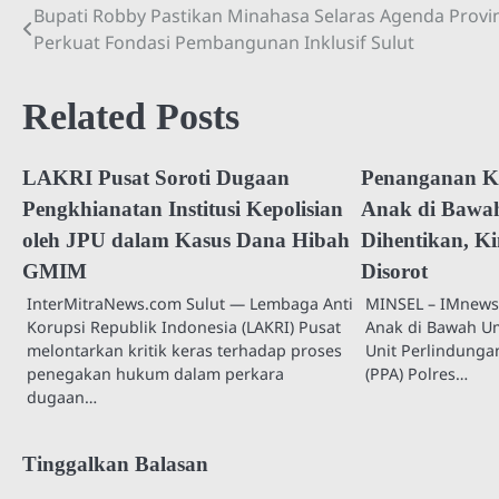
Bupati Robby Pastikan Minahasa Selaras Agenda Provin
Navigasi
Perkuat Fondasi Pembangunan Inklusif Sulut
pos
Related Posts
LAKRI Pusat Soroti Dugaan
Penanganan K
Pengkhianatan Institusi Kepolisian
Anak di Bawah
oleh JPU dalam Kasus Dana Hibah
Dihentikan, K
GMIM
Disorot
InterMitraNews.com Sulut — Lembaga Anti
MINSEL – IMnews
Korupsi Republik Indonesia (LAKRI) Pusat
Anak di Bawah Um
melontarkan kritik keras terhadap proses
Unit Perlindung
penegakan hukum dalam perkara
(PPA) Polres…
dugaan…
Tinggalkan Balasan