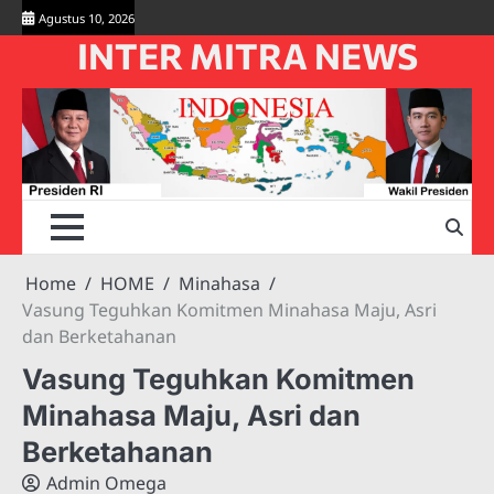
Skip
Agustus 10, 2026
to
INTER MITRA NEWS
content
Home
HOME
Minahasa
Vasung Teguhkan Komitmen Minahasa Maju, Asri
dan Berketahanan
Vasung Teguhkan Komitmen
Minahasa Maju, Asri dan
Berketahanan
Admin Omega