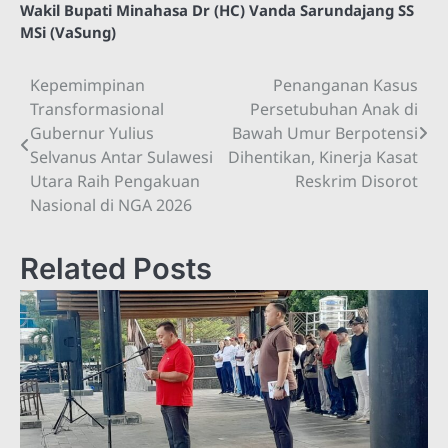
Wakil Bupati Minahasa Dr (HC) Vanda Sarundajang SS
MSi (VaSung)
Kepemimpinan
Penanganan Kasus
Navigasi
Transformasional
Persetubuhan Anak di
pos
Gubernur Yulius
Bawah Umur Berpotensi
Selvanus Antar Sulawesi
Dihentikan, Kinerja Kasat
Utara Raih Pengakuan
Reskrim Disorot
Nasional di NGA 2026
Related Posts