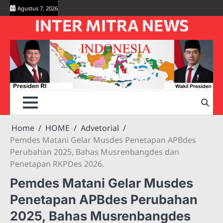
Skip
Agustus 7, 2026
to
INTER MITRA NEWS
content
Home
HOME
Advetorial
Pemdes Matani Gelar Musdes Penetapan APBdes
Perubahan 2025, Bahas Musrenbangdes dan
Penetapan RKPDes 2026.
Pemdes Matani Gelar Musdes
Penetapan APBdes Perubahan
2025, Bahas Musrenbangdes