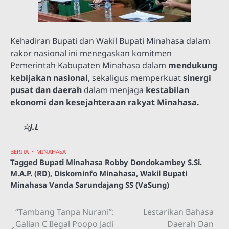
Kehadiran Bupati dan Wakil Bupati Minahasa dalam
rakor nasional ini menegaskan komitmen
Pemerintah Kabupaten Minahasa dalam
mendukung
kebijakan nasional
, sekaligus memperkuat
sinergi
pusat dan daerah
dalam menjaga
kestabilan
ekonomi dan kesejahteraan rakyat Minahasa.
☆J.L
BERITA
MINAHASA
Tagged
Bupati Minahasa Robby Dondokambey S.Si.
M.A.P. (RD)
,
Diskominfo Minahasa
,
Wakil Bupati
Minahasa Vanda Sarundajang SS (VaSung)
“Tambang Tanpa Nurani”:
Lestarikan Bahasa
Navigasi
Galian C Ilegal Poopo Jadi
Daerah Dan