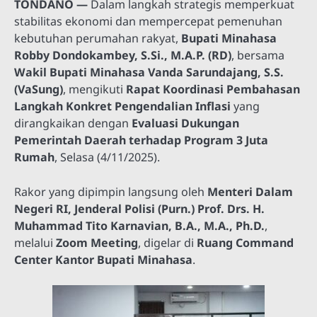
TONDANO —
Dalam langkah strategis memperkuat
stabilitas ekonomi dan mempercepat pemenuhan
kebutuhan perumahan rakyat,
Bupati Minahasa
Robby Dondokambey, S.Si., M.A.P. (RD)
, bersama
Wakil Bupati Minahasa Vanda Sarundajang, S.S.
(VaSung)
, mengikuti
Rapat Koordinasi Pembahasan
Langkah Konkret Pengendalian Inflasi
yang
dirangkaikan dengan
Evaluasi Dukungan
Pemerintah Daerah terhadap Program 3 Juta
Rumah
, Selasa (4/11/2025).
Rakor yang dipimpin langsung oleh
Menteri Dalam
Negeri RI, Jenderal Polisi (Purn.) Prof. Drs. H.
Muhammad Tito Karnavian, B.A., M.A., Ph.D.
,
melalui
Zoom Meeting
, digelar di
Ruang Command
Center Kantor Bupati Minahasa
.