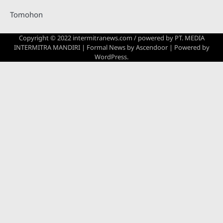
Tomohon
Copyright © 2022 intermitranews.com / powered by
PT. MEDIA
INTERMITRA MANDIRI
| Formal News by
Ascendoor
| Powered by
WordPress
.