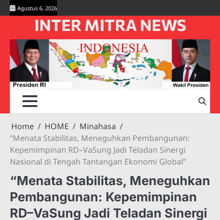
Skip
Agustus 6, 2026
to
INTER MITRA NEWS
content
Home
HOME
Minahasa
“Menata Stabilitas, Meneguhkan Pembangunan:
Kepemimpinan RD–VaSung Jadi Teladan Sinergi
Nasional di Tengah Tantangan Ekonomi Global”
“Menata Stabilitas, Meneguhkan
Pembangunan: Kepemimpinan
RD–VaSung Jadi Teladan Sinergi