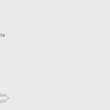
ta
dasi
ptif