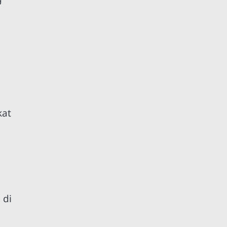
kat
 di