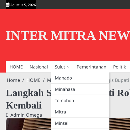
Skip
Agustus 5, 2026
to
content
INTER MITRA NEW
HOME
Nasional
Sulut
Pemerintahan
Politik
Manado
Home
HOME
Minahasa
Langkah Strategis Bupat
Minahasa
Langkah Strategis Bupati 
Tomohon
Kembali
Mitra
Admin Omega
Minsel