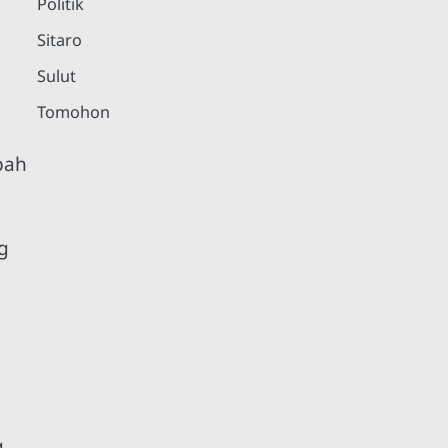
Politik
Sitaro
Sulut
Tomohon
pah
g
g