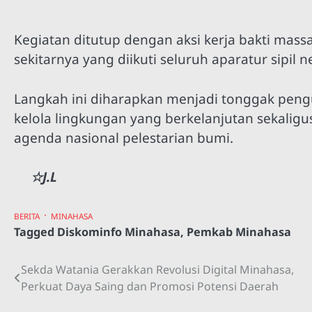
Kegiatan ditutup dengan aksi kerja bakti massal
sekitarnya yang diikuti seluruh aparatur sipil n
Langkah ini diharapkan menjadi tonggak pe
kelola lingkungan yang berkelanjutan sekal
agenda nasional pelestarian bumi.
☆J.L
BERITA
MINAHASA
Tagged
Diskominfo Minahasa
,
Pemkab Minahasa
Sekda Watania Gerakkan Revolusi Digital Minahasa,
Navigasi
Perkuat Daya Saing dan Promosi Potensi Daerah
pos