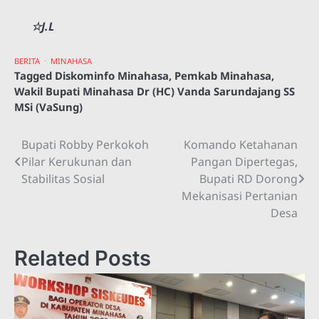
☆J.L
BERITA
MINAHASA
Tagged
Diskominfo Minahasa
,
Pemkab Minahasa
,
Wakil Bupati Minahasa Dr (HC) Vanda Sarundajang SS
MSi (VaSung)
Bupati Robby Perkokoh
Komando Ketahanan
Navigasi
Pilar Kerukunan dan
Pangan Dipertegas,
pos
Stabilitas Sosial
Bupati RD Dorong
Mekanisasi Pertanian
Desa
Related Posts