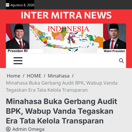
Skip
Agustus 8, 2026
to
INTER MITRA NEWS
content
Home
HOME
Minahasa
Minahasa Buka Gerbang Audit BPK, Wabup Vanda
Tegaskan Era Tata Kelola Transparan
Minahasa Buka Gerbang Audit
BPK, Wabup Vanda Tegaskan
Era Tata Kelola Transparan
Admin Omega