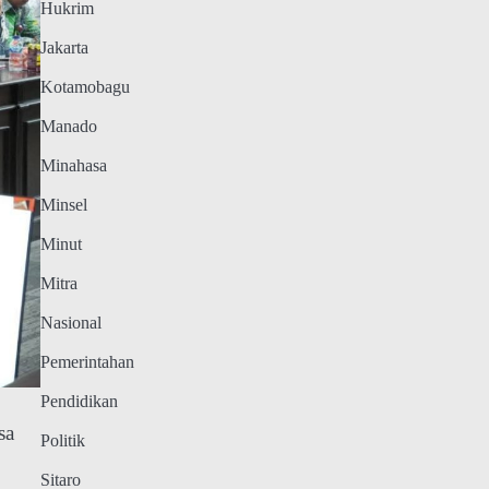
Hukrim
Jakarta
Kotamobagu
Manado
Minahasa
Minsel
Minut
Mitra
Nasional
Pemerintahan
Pendidikan
sa
Politik
Sitaro