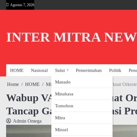
Skip
Agustus 7, 2026
to
content
INTER MITRA NEW
HOME
Nasional
Sulut
Pemerintahan
Politik
Pen
Manado
Home
HOME
Minahasa
Wabup VASUNG Perkuat Orkestra
Minahasa
Wabup VASUNG Perkuat Orke
Tomohon
Tancap Gas Implementasi 
Mitra
Admin Omega
Minsel