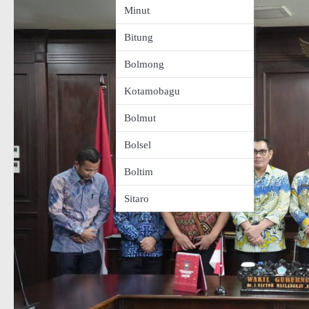
Minut
Bitung
Bolmong
Kotamobagu
Bolmut
Bolsel
Boltim
Sitaro