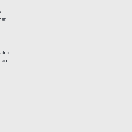
s
pat
aten
dari