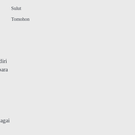
Sulut
Tomohon
iri
para
bagai