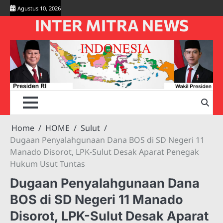
Skip
Agustus 10, 2026
to
INTER MITRA NEWS
content
Home
HOME
Sulut
Dugaan Penyalahgunaan Dana BOS di SD Negeri 11
Manado Disorot, LPK-Sulut Desak Aparat Penegak
Hukum Usut Tuntas
Dugaan Penyalahgunaan Dana
BOS di SD Negeri 11 Manado
Disorot, LPK-Sulut Desak Aparat