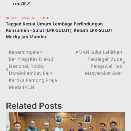
tim/R.Z
BERITA
MANADO
SULUT
Tagged
Ketua Umum Lembaga Perlindungan
Konsumen - Sulut (LPK-SULUT)
,
Ketum LPK-SULUT
Mecky Jan Mambu
Kepemimpinan
AMAN Sulut Lahirkan
Navigasi
Berintegritas Diakui
Paralegal Muda
pos
Nasional, Robby
Pengawal Hak
Dondokambey Raih
Masyarakat Adat
Kartika Pamong Praja
Muda IPDN
Related Posts