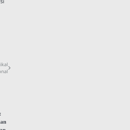
si
ikal
onal
:
kan
uan