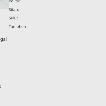
Politik
Sitaro
Sulut
Tomohon
agai
t