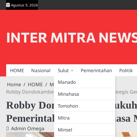
Skip
Agustus 9, 2026
to
content
INTER MITRA NEW
HOME
Nasional
Sulut
Pemerintahan
Politik
Manado
Home
HOME
Minahasa
Robby Dondokambey Kukuhkan Kemitraan Strategis Ge
Minahasa
Robby Dondokambey Kukuhka
Tomohon
Pemerintah Demi Minahasa 
Mitra
Admin Omega
Minsel