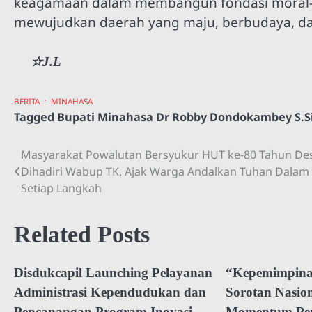
keagamaan dalam membangun fondasi moral-spi
mewujudkan daerah yang maju, berbudaya, dan 
☆J.L
BERITA
MINAHASA
Tagged
Bupati Minahasa Dr Robby Dondokambey S.Si.
Masyarakat Powalutan Bersyukur HUT ke-80 Tahun De
Navigasi
Dihadiri Wabup TK, Ajak Warga Andalkan Tuhan Dalam
pos
Setiap Langkah
Related Posts
Disdukcapil Launching Pelayanan
“Kepemimpina
Administrasi Kependudukan dan
Sorotan Nasio
Pencanangan Program Inovasi
Momentum Pen