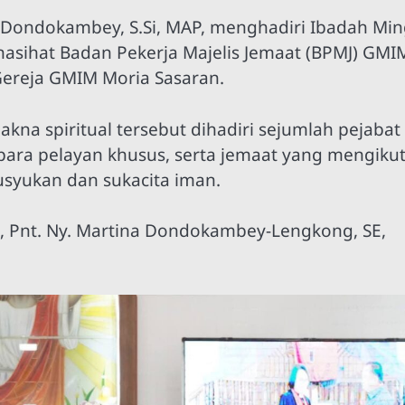
y Dondokambey, S.Si, MAP, menghadiri Ibadah Mi
enasihat Badan Pekerja Majelis Jemaat (BPMJ) GMI
Gereja GMIM Moria Sasaran.
na spiritual tersebut dihadiri sejumlah pejabat 
ara pelayan khusus, serta jemaat yang mengikut
syukan dan sukacita iman.
, Pnt. Ny. Martina Dondokambey-Lengkong, SE,