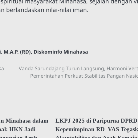
ritual masyarakat Minahasa, sejalan dengan vi
berlandaskan nilai-nilai iman.
 M.A.P. (RD)
,
Diskominfo Minahasa
sa
Vanda Sarundajang Turun Langsung, Harmoni Vert
Pemerintahan Perkuat Stabilitas Pangan Nasi
n Minahasa dalam
LKPJ 2025 di Paripurna DPRD
nal: HKN Jadi
Kepemimpinan RD–VAS Tegas
guncian Arah
Akuntabilitas dan Arah Kemaj