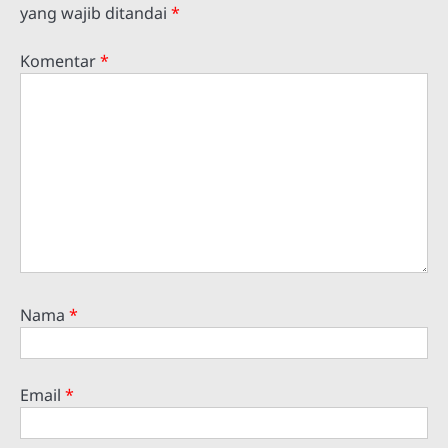
yang wajib ditandai
*
Komentar
*
Nama
*
Email
*