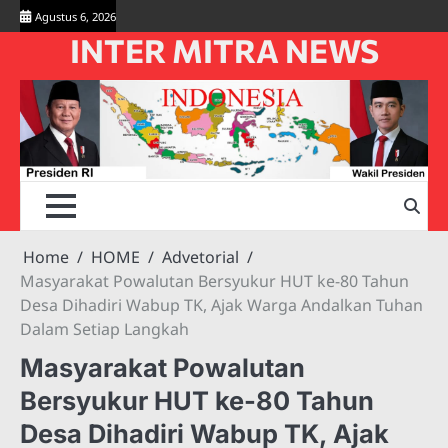
Skip
Agustus 6, 2026
to
INTER MITRA NEWS
content
Home
HOME
Advetorial
Masyarakat Powalutan Bersyukur HUT ke-80 Tahun
Desa Dihadiri Wabup TK, Ajak Warga Andalkan Tuhan
Dalam Setiap Langkah
Masyarakat Powalutan
Bersyukur HUT ke-80 Tahun
Desa Dihadiri Wabup TK, Ajak