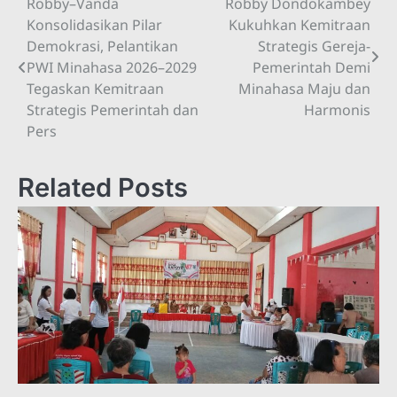
Robby–Vanda
Robby Dondokambey
Navigasi
Konsolidasikan Pilar
Kukuhkan Kemitraan
pos
Demokrasi, Pelantikan
Strategis Gereja-
PWI Minahasa 2026–2029
Pemerintah Demi
Tegaskan Kemitraan
Minahasa Maju dan
Strategis Pemerintah dan
Harmonis
Pers
Related Posts