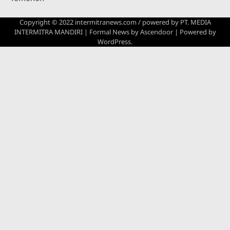
Copyright © 2022 intermitranews.com / powered by
PT. MEDIA
INTERMITRA MANDIRI
| Formal News by
Ascendoor
| Powered by
WordPress
.