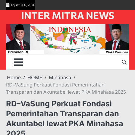
Skip
Agustus 6, 2026
to
INTER MITRA NEWS
content
Home
HOME
Minahasa
RD–VaSung Perkuat Fondasi Pemerintahan
Transparan dan Akuntabel lewat PKA Minahasa 2025
RD–VaSung Perkuat Fondasi
Pemerintahan Transparan dan
Akuntabel lewat PKA Minahasa
2025