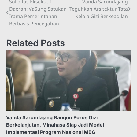
Soliditas Eksekutif
Vanda Sarundajang
Navigasi
Daerah: VaSung Satukan
Teguhkan Arsitektur Tata
pos
Irama Pemerintahan
Kelola Gizi Berkeadilan
Berbasis Pencegahan
Related Posts
Vanda Sarundajang Bangun Poros Gizi
Berkelanjutan, Minahasa Siap Jadi Model
Implementasi Program Nasional MBG