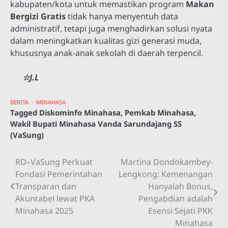
kabupaten/kota untuk memastikan program
Makan
Bergizi Gratis
tidak hanya menyentuh data
administratif, tetapi juga menghadirkan solusi nyata
dalam meningkatkan kualitas gizi generasi muda,
khususnya anak-anak sekolah di daerah terpencil.
☆J.L
BERITA
MINAHASA
Tagged
Diskominfo Minahasa
,
Pemkab Minahasa
,
Wakil Bupati Minahasa Vanda Sarundajang SS
(VaSung)
RD–VaSung Perkuat
Martina Dondokambey-
Navigasi
Fondasi Pemerintahan
Lengkong: Kemenangan
pos
Transparan dan
Hanyalah Bonus,
Akuntabel lewat PKA
Pengabdian adalah
Minahasa 2025
Esensi Sejati PKK
Minahasa