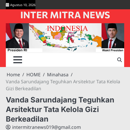
Skip
Agustus 10, 2026
to
INTER MITRA NEWS
content
Home
HOME
Minahasa
Vanda Sarundajang Teguhkan Arsitektur Tata Kelola
Gizi Berkeadilan
Vanda Sarundajang Teguhkan
Arsitektur Tata Kelola Gizi
Berkeadilan
intermitranews019@gmail.com