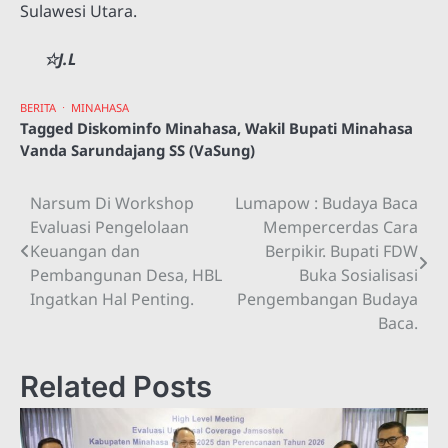
Sulawesi Utara.
☆J.L
BERITA
MINAHASA
Tagged
Diskominfo Minahasa
,
Wakil Bupati Minahasa
Vanda Sarundajang SS (VaSung)
Narsum Di Workshop
Lumapow : Budaya Baca
Navigasi
Evaluasi Pengelolaan
Mempercerdas Cara
pos
Keuangan dan
Berpikir. Bupati FDW
Pembangunan Desa, HBL
Buka Sosialisasi
Ingatkan Hal Penting.
Pengembangan Budaya
Baca.
Related Posts