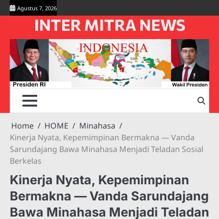
Skip
Agustus 7, 2026
to
INTER MITRA NEWS
content
Home
HOME
Minahasa
Kinerja Nyata, Kepemimpinan Bermakna — Vanda
Sarundajang Bawa Minahasa Menjadi Teladan Sosial
Berkelas
Kinerja Nyata, Kepemimpinan
Bermakna — Vanda Sarundajang
Bawa Minahasa Menjadi Teladan