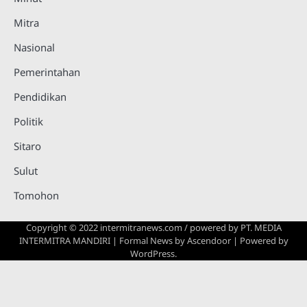
Mitra
Nasional
Pemerintahan
Pendidikan
Politik
Sitaro
Sulut
Tomohon
Copyright © 2022 intermitranews.com / powered by
PT. MEDIA
INTERMITRA MANDIRI
| Formal News by
Ascendoor
| Powered by
WordPress
.