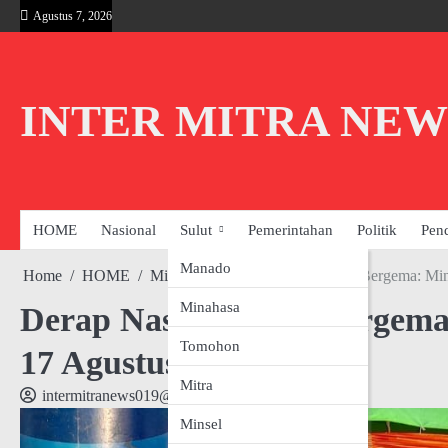
Skip
Agustus 7, 2026
to
content
INTER MITRA NEW
HOME
Nasional
Sulut
Pemerintahan
Politik
Pen
Manado
Home
HOME
Minahasa
Derap Nasionalisme Bergema: Mi
Minahasa
Derap Nasionalisme Bergem
Tomohon
17 Agustus
Mitra
intermitranews019@gmail.com
Minsel