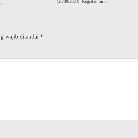
(26/08/2024). Kegiatan ini…
ten…
g wajib ditandai
*