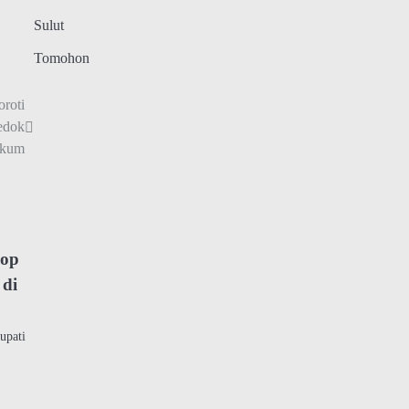
Sulut
Tomohon
roti
edok
kum
hop
 di
upati