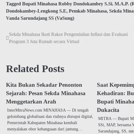
Tagged
Bupati Minahasa Robby Dondokambey S.Si. M.A.P. (
Dondokambey-Lengkong S.E
,
Pemkab Minahasa
,
Sekda Mina
Vanda Sarundajang SS (VaSung)
Sekda Minahasa Ikuti Rakor Pengendalian Inflasi dan Evaluasi
Navigasi
Program 3 Juta Rumah secara Virtual
pos
Related Posts
Kita Bukan Sekadar Penonton
Saat Kepemim
Sejarah: Pesan Sekda Minahasa
Kehadiran: Bu
Menggetarkan Arah
Bupati Minah
Dukacita
InterMitraNews.com MINAHASA — Di tengah
gelombang globalisasi dan riuhnya disrupsi digital,
MITRA — Bupati Mi
Pemerintah Kabupaten Minahasa kembali
SSi, MAP, bersama W
menyalakan obor kebangsaan dari jantung…
Sarundajang, SS, me