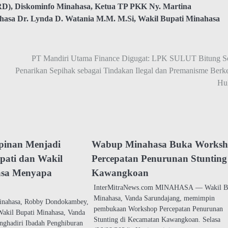
RD)
,
Diskominfo Minahasa
,
Ketua TP PKK Ny. Martina
hasa Dr. Lynda D. Watania M.M. M.Si
,
Wakil Bupati Minahasa
PT Mandiri Utama Finance Digugat: LPK SULUT Bitung So
Penarikan Sepihak sebagai Tindakan Ilegal dan Premanisme Berk
Hu
pinan Menjadi
Wabup Minahasa Buka Works
pati dan Wakil
Percepatan Penurunan Stunting
asa Menyapa
Kawangkoan
InterMitraNews.com MINAHASA — Wakil B
Minahasa, Vanda Sarundajang, memimpin
nahasa, Robby Dondokambey,
pembukaan Workshop Percepatan Penurunan
akil Bupati Minahasa, Vanda
Stunting di Kecamatan Kawangkoan. Selasa
nghadiri Ibadah Penghiburan