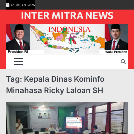
Skip
Agustus 9, 2026
to
INTER MITRA NEWS
content
Tag:
Kepala Dinas Kominfo
Minahasa Ricky Laloan SH