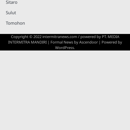
Sitaro
Sulut
Tomohon
Copyright © 2022 intermitranews.com / powered by
PT. MEDIA
INTERMITRA MANDIRI
| Formal News by
Ascendoor
| Powered by
WordPress
.