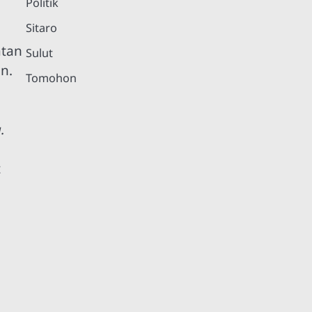
Politik
Sitaro
atan
Sulut
n.
Tomohon
.
t