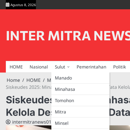
Skip
Agustus 8, 2026
to
content
INTER MITRA NEW
HOME
Nasional
Sulut
Pemerintahan
Politik
Manado
Home
HOME
Minahasa
Siskeudes 2025: Minahasa Tancapkan Fondasi Tata Kelol
Minahasa
Siskeudes 2025: Minahas
Tomohon
Kelola Desa Berbasis Dat
Mitra
intermitranews019@gmail.com
Minsel