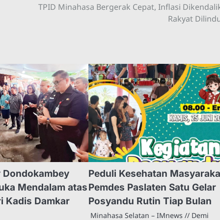
TPID Minahasa Bergerak Cepat, Inflasi Dikendali
Rakyat Dilind
y Dondokambey
Peduli Kesehatan Masyaraka
uka Mendalam atas
Pemdes Paslaten Satu Gelar
ri Kadis Damkar
Posyandu Rutin Tiap Bulan
Minahasa Selatan – IMnews // Demi