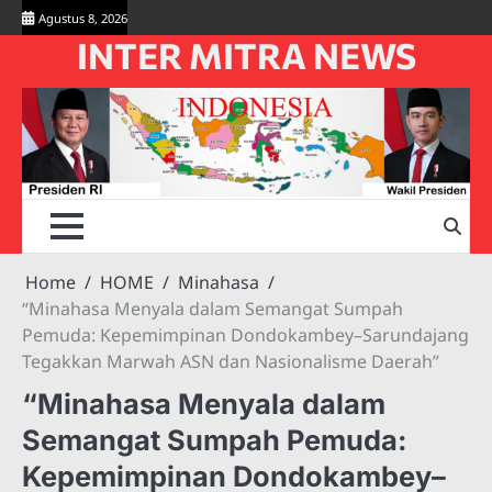
Skip
Agustus 8, 2026
to
INTER MITRA NEWS
content
Home
HOME
Minahasa
“Minahasa Menyala dalam Semangat Sumpah
Pemuda: Kepemimpinan Dondokambey–Sarundajang
Tegakkan Marwah ASN dan Nasionalisme Daerah”
“Minahasa Menyala dalam
Semangat Sumpah Pemuda:
Kepemimpinan Dondokambey–