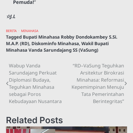
Pemuda!
”
☆J.L
BERITA
MINAHASA
Tagged
Bupati Minahasa Robby Dondokambey S.Si.
M.A.P. (RD)
,
Diskominfo Minahasa
,
Wakil Bupati
Minahasa Vanda Sarundajang SS (VaSung)
Wabup Vanda
“RD–VaSung Teguhkan
Navigasi
Sarundajang Perkuat
Arsitektur Birokrasi
pos
Diplomasi Budaya,
Minahasa: Reformasi
Teguhkan Minahasa
Kepemimpinan Menuju
sebagai Poros
Tata Pemerintahan
Kebudayaan Nusantara
Berintegritas”
Related Posts