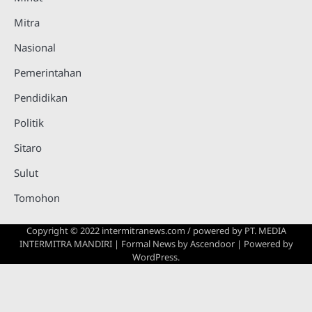
Mitra
Nasional
Pemerintahan
Pendidikan
Politik
Sitaro
Sulut
Tomohon
Copyright © 2022 intermitranews.com / powered by
PT. MEDIA
INTERMITRA MANDIRI
| Formal News by
Ascendoor
| Powered by
WordPress
.