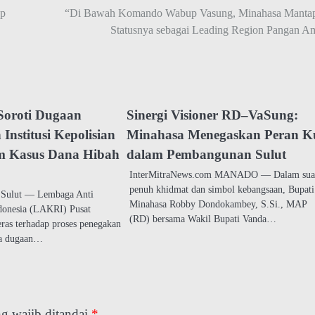
ap
“Di Bawah Komando Wabup Vasung, Minahasa Manta
Statusnya sebagai Leading Region Pangan A
Soroti Dugaan
Sinergi Visioner RD–VaSung:
Institusi Kepolisian
Minahasa Menegaskan Peran K
m Kasus Dana Hibah
dalam Pembangunan Sulut
InterMitraNews.com MANADO — Dalam sua
penuh khidmat dan simbol kebangsaan, Bupati
 Sulut — Lembaga Anti
Minahasa Robby Dondokambey, S.Si., MAP
donesia (LAKRI) Pusat
(RD) bersama Wakil Bupati Vanda…
eras terhadap proses penegakan
ra dugaan…
g wajib ditandai
*