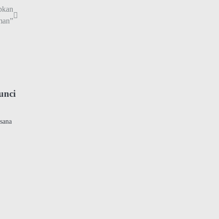
pkan
man”
unci
sana