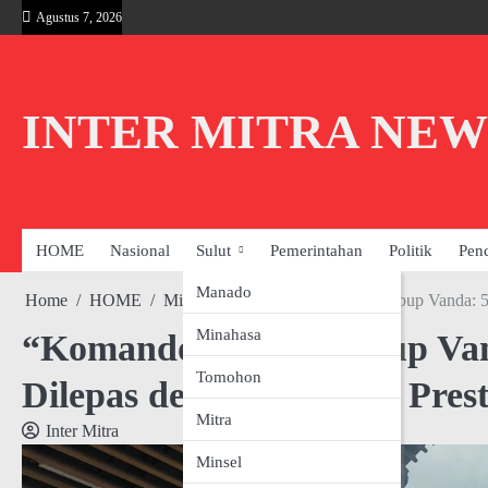
Skip
Agustus 7, 2026
to
content
INTER MITRA NEW
HOME
Nasional
Sulut
Pemerintahan
Politik
Pen
Manado
Home
HOME
Minahasa
“Komando Moral Wabup Vanda: 58
Minahasa
“Komando Moral Wabup Van
Tomohon
Dilepas dengan Mandat Prest
Mitra
Inter Mitra
Minsel