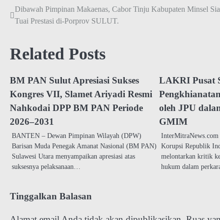
Dibawah Pimpinan Makaenas, Cabor Tinju Kabupaten Minsel Si
Navigasi
Tuai Prestasi di-Porprov SULUT.
pos
Related Posts
BM PAN Sulut Apresiasi Sukses
LAKRI Pusat 
Kongres VII, Slamet Ariyadi Resmi
Pengkhianatan 
Nahkodai DPP BM PAN Periode
oleh JPU dala
2026–2031
GMIM
BANTEN – Dewan Pimpinan Wilayah (DPW)
InterMitraNews.com
Barisan Muda Penegak Amanat Nasional (BM PAN)
Korupsi Republik In
Sulawesi Utara menyampaikan apresiasi atas
melontarkan kritik k
suksesnya pelaksanaan…
hukum dalam perka
Tinggalkan Balasan
Alamat email Anda tidak akan dipublikasikan.
Ruas yan