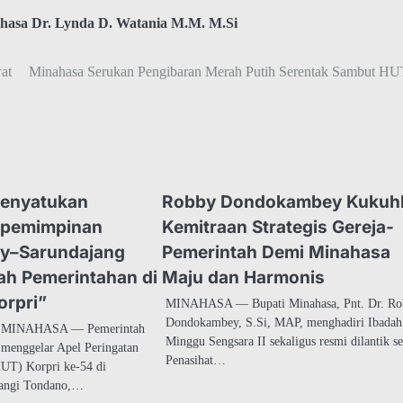
hasa Dr. Lynda D. Watania M.M. M.Si
at
Minahasa Serukan Pengibaran Merah Putih Serentak Sambut HU
enyatukan
Robby Dondokambey Kukuh
epemimpinan
Kemitraan Strategis Gereja-
y–Sarundajang
Pemerintah Demi Minahasa
h Pemerintahan di
Maju dan Harmonis
orpri”
MINAHASA — Bupati Minahasa, Pnt. Dr. R
Dondokambey, S.Si, MAP, menghadiri Ibadah
m MINAHASA — Pemerintah
Minggu Sengsara II sekaligus resmi dilantik s
menggelar Apel Peringatan
Penasihat…
UT) Korpri ke-54 di
langi Tondano,…