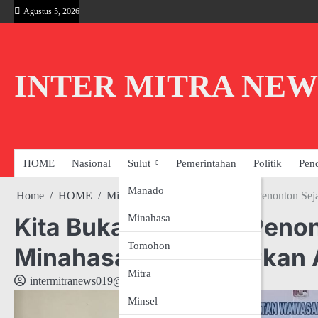
Skip
Agustus 5, 2026
to
content
INTER MITRA NEW
HOME
Nasional
Sulut
Pemerintahan
Politik
Pen
Manado
Home
HOME
Minahasa
Kita Bukan Sekadar Penonton Sej
Minahasa
Kita Bukan Sekadar Penon
Tomohon
Minahasa Menggetarkan 
Mitra
intermitranews019@gmail.com
Minsel