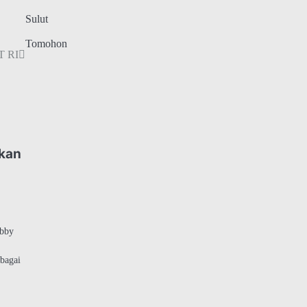
Sulut
Tomohon
T RI
kan
obby
ebagai