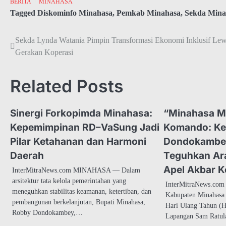
BERITA
MINAHASA
Tagged
Diskominfo Minahasa
,
Pemkab Minahasa
,
Sekda Mina
Navigasi
Sekda Lynda Watania Pimpin Transformasi Ekonomi Inklusif Lew
Gerakan Koperasi
pos
Related Posts
Sinergi Forkopimda Minahasa:
“Minahasa M
Kepemimpinan RD–VaSung Jadi
Komando: K
Pilar Ketahanan dan Harmoni
Dondokambe
Daerah
Teguhkan Ara
Apel Akbar K
InterMitraNews.com MINAHASA — Dalam
arsitektur tata kelola pemerintahan yang
InterMitraNews.co
meneguhkan stabilitas keamanan, ketertiban, dan
Kabupaten Minahasa 
pembangunan berkelanjutan, Bupati Minahasa,
Hari Ulang Tahun (H
Robby Dondokambey,…
Lapangan Sam Ratu