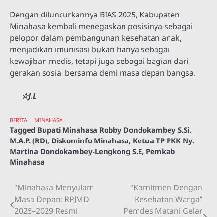
Dengan diluncurkannya BIAS 2025, Kabupaten
Minahasa kembali menegaskan posisinya sebagai
pelopor dalam pembangunan kesehatan anak,
menjadikan imunisasi bukan hanya sebagai
kewajiban medis, tetapi juga sebagai bagian dari
gerakan sosial bersama demi masa depan bangsa.
☆J.L
BERITA
MINAHASA
Tagged
Bupati Minahasa Robby Dondokambey S.Si.
M.A.P. (RD)
,
Diskominfo Minahasa
,
Ketua TP PKK Ny.
Martina Dondokambey-Lengkong S.E
,
Pemkab
Minahasa
“Minahasa Menyulam
“Komitmen Dengan
Navigasi
Masa Depan: RPJMD
Kesehatan Warga”
pos
2025–2029 Resmi
Pemdes Matani Gelar