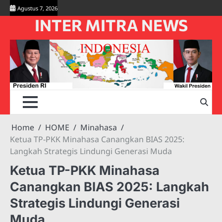
Skip
Agustus 7, 2026
to
INTER MITRA NEWS
content
Home
HOME
Minahasa
Ketua TP-PKK Minahasa Canangkan BIAS 2025:
Langkah Strategis Lindungi Generasi Muda
Ketua TP-PKK Minahasa
Canangkan BIAS 2025: Langkah
Strategis Lindungi Generasi
Muda