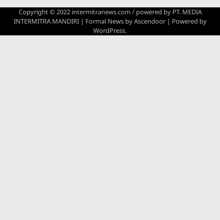
Copyright © 2022 intermitranews.com / powered by
PT. MEDIA
INTERMITRA MANDIRI
| Formal News by
Ascendoor
| Powered by
WordPress
.