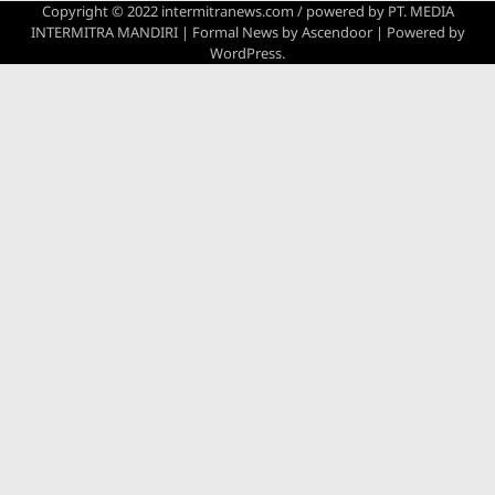
Copyright © 2022 intermitranews.com / powered by
PT. MEDIA
INTERMITRA MANDIRI
| Formal News by
Ascendoor
| Powered by
WordPress
.