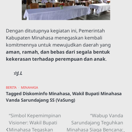
Dengan ditutupnya kegiatan ini, Pemerintah
Kabupaten Minahasa menegaskan kembali
komitmennya untuk mewujudkan daerah yang
aman, ramah, dan bebas dari segala bentuk
kekerasan terhadap perempuan dan anak
.
☆J.L
BERITA
MINAHASA
Tagged
Diskominfo Minahasa
,
Wakil Bupati Minahasa
Vanda Sarundajang SS (VaSung)
“Simbol Kepemimpinan
“Wabup Vanda
Navigasi
Visioner: Wakil Bupati
Sarundajang Teguhkan
pos
Minahasa Tegaskan
Minahasa Siaga Bencana: