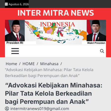
Skip
Agustus 6, 2026
to
INTER MITRA NEWS
content
Home
HOME
Minahasa
“Advokasi Kebijakan Minahasa: Pilar Tata Kelola
Berkeadilan bagi Perempuan dan Anak”
“Advokasi Kebijakan Minahasa:
Pilar Tata Kelola Berkeadilan
bagi Perempuan dan Anak”
intermitranews019@gmail.com