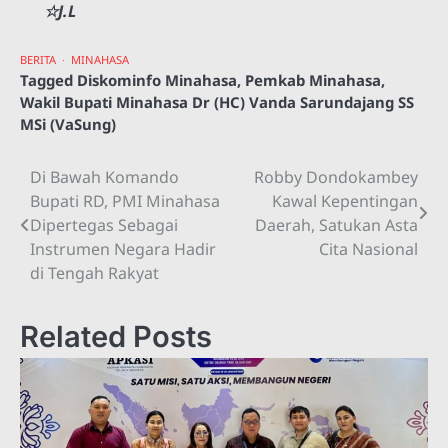
☆J.L
BERITA
MINAHASA
Tagged
Diskominfo Minahasa
,
Pemkab Minahasa
,
Wakil Bupati Minahasa Dr (HC) Vanda Sarundajang SS
MSi (VaSung)
Di Bawah Komando
Robby Dondokambey
Navigasi
Bupati RD, PMI Minahasa
Kawal Kepentingan
pos
Dipertegas Sebagai
Daerah, Satukan Asta
Instrumen Negara Hadir
Cita Nasional
di Tengah Rakyat
Related Posts