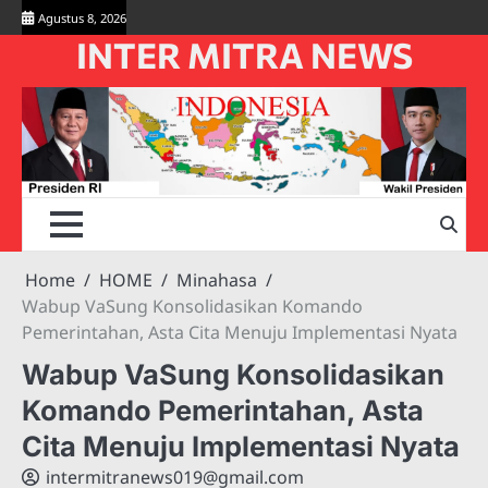
Skip
Agustus 8, 2026
to
INTER MITRA NEWS
content
Home
HOME
Minahasa
Wabup VaSung Konsolidasikan Komando
Pemerintahan, Asta Cita Menuju Implementasi Nyata
Wabup VaSung Konsolidasikan
Komando Pemerintahan, Asta
Cita Menuju Implementasi Nyata
intermitranews019@gmail.com