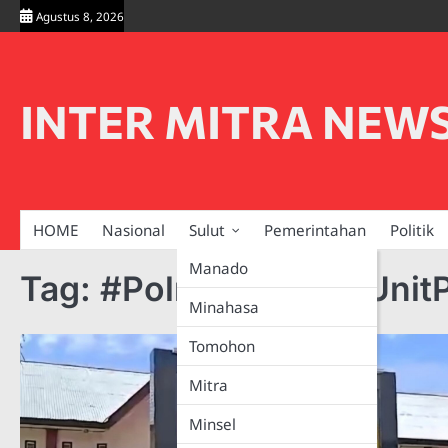
Skip
Agustus 8, 2026
to
content
INTER MITRA NEW
HOME
Nasional
Sulut
Pemerintahan
Politik
Manado
Tag:
#PolresMinsel #Uni
Minahasa
Tomohon
Mitra
Minsel