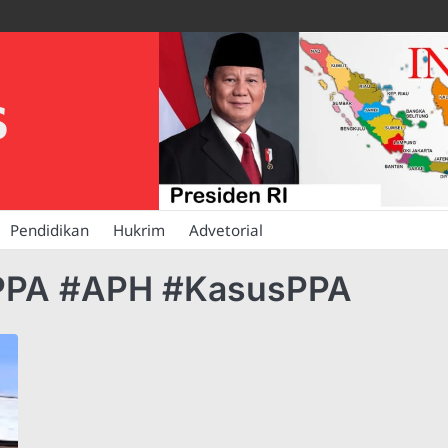
S
Pendidikan
Hukrim
Advetorial
tPPA #APH #KasusPPA