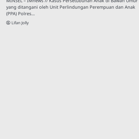
MINSEL – IMnews // Kasus Persetubuhan Anak di Bawah Umur
yang ditangani oleh Unit Perlindungan Perempuan dan Anak
(PPA) Polres…
Lifan Jolly