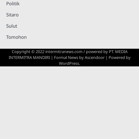
Politik
Sitaro
Sulut
Tomohon
Copyright © 2022 intermitranews.com / powered by
PT. MEDIA
INTERMITRA MANDIRI
| Formal News by
Ascendoor
| Powered by
WordPress
.