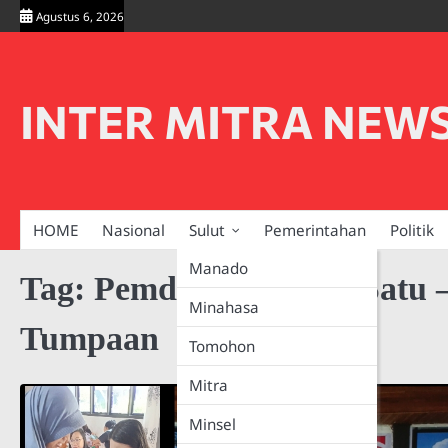
Skip
Agustus 6, 2026
to
content
INTER MITRA NEW
HOME
Nasional
Sulut
Pemerintahan
Politik
Manado
Tag:
Pemdes Tumpaan Satu 
Minahasa
Tumpaan
Tomohon
Mitra
Minsel