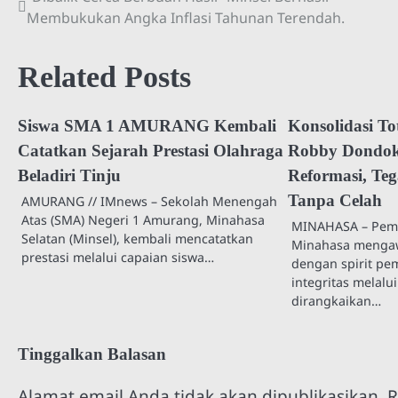
Navigasi
Membukukan Angka Inflasi Tahunan Terendah.
pos
Related Posts
Siswa SMA 1 AMURANG Kembali
Konsolidasi To
Catatkan Sejarah Prestasi Olahraga
Robby Dondok
Beladiri Tinju
Reformasi, Te
Tanpa Celah
AMURANG // IMnews – Sekolah Menengah
Atas (SMA) Negeri 1 Amurang, Minahasa
MINAHASA – Peme
Selatan (Minsel), kembali mencatatkan
Minahasa mengaw
prestasi melalui capaian siswa…
dengan spirit p
integritas melalu
dirangkaikan…
Tinggalkan Balasan
Alamat email Anda tidak akan dipublikasikan.
R