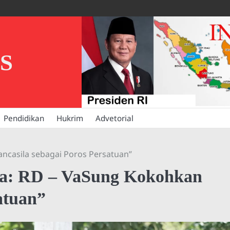
S
Pendidikan
Hukrim
Advetorial
casila sebagai Poros Persatuan”
a: RD – VaSung Kokohkan
atuan”