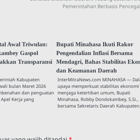
Pemerintahan Berbasis Penceg
tal Awal Triwulan:
Bupati Minahasa Ikuti Rakor
ambey Gaspol
Pengendalian Inflasi Bersama
gakkan Transparansi
Mendagri, Bahas Stabilitas Ek
dan Keamanan Daerah
rintah Kabupaten
InterMitraNews.com MINAHASA — Da
ali bulan Maret 2026
upaya memperkuat stabilitas ekonomi
embenahan dan penguatan
menjaga ketertiban umum, Bupati
i Apel Kerja yang
Minahasa, Robby Dondokambey, S.Si.,
bersama Sekretaris Daerah Kabupate
uas yang wajib ditandai
*