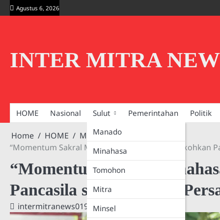
Skip
Agustus 6, 2026
to
content
INTER MITRA NEW
HOME
Nasional
Sulut
Pemerintahan
Politik
Manado
Home
HOME
Minahasa
“Momentum Sakral Minahasa: RD – VaSung Kokohkan Pan
Minahasa
“Momentum Sakral Minahas
Tomohon
Pancasila sebagai Poros Pers
Mitra
intermitranews019@gmail.com
Minsel