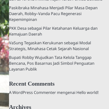
Paskibraka Minahasa Menjadi Pilar Masa Depan
Daerah, Robby–Vanda Pacu Regenerasi
Kepemimpinan
PKK Desa sebagai Pilar Ketahanan Keluarga dan
Kemajuan Daerah
VaSung Tegaskan Kerukunan sebagai Modal
Strategis, Minahasa Cetak Sejarah Nasional
Bupati Robby Wujudkan Tata Kelola Tanggap
Bencana, Pos Basarnas Jadi Simbol Penguatan
Layanan Publik
Recent Comments
A WordPress Commenter
mengenai
Hello world!
Archives