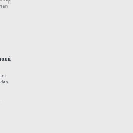
ahan
onomi
lam
 dan
n…