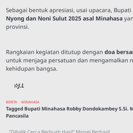
Sebagai bentuk apresiasi, usai upacara, Bup
Nyong dan Noni Sulut 2025 asal Minahasa
yan
provinsi.
Rangkaian kegiatan ditutup dengan
doa bers
untuk menjaga persatuan dan mengamalkan nila
kehidupan bangsa.
☆J.L
BERITA
MINAHASA
Tagged
Bupati Minahasa Robby Dondokambey S.Si. M.
Pancasila
“Dibalik Cerca Berbuah Hasil” Minsel Berhasil