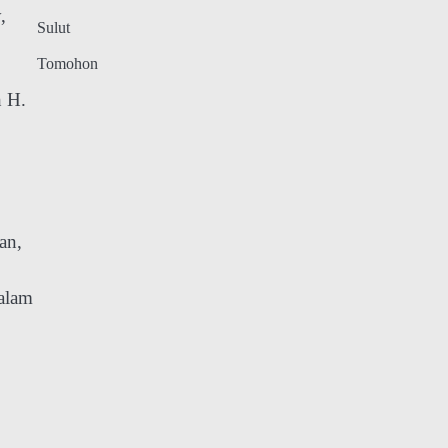
,
Sulut
Tomohon
h H.
an,
dalam