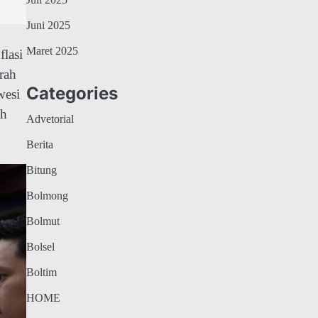
Juli 2025
Juni 2025
Maret 2025
lasi
rah
Categories
wesi
ah
Advetorial
Berita
Bitung
Bolmong
Bolmut
Bolsel
Boltim
HOME