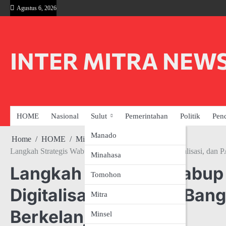
Skip
Agustus 6, 2026
to
content
INTER MITRA NEW
HOME
Nasional
Sulut
Pemerintahan
Politik
Pen
Manado
Home
HOME
Minahasa
Langkah Strategis Wabup Vanda: Sinergi Inflasi, Digitalisasi, d
Minahasa
Langkah Strategis Wabup V
Tomohon
Digitalisasi, dan PAD Ba
Mitra
Berkelanjutan
Minsel