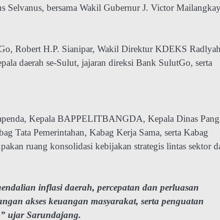
us Selvanus, bersama Wakil Gubernur J. Victor Mailangkay
tGo, Robert H.P. Sianipar, Wakil Direktur KDEKS Radlya
ala daerah se-Sulut, jajaran direksi Bank SulutGo, serta
 Bapenda, Kepala BAPPELITBANGDA, Kepala Dinas Pang
bag Tata Pemerintahan, Kabag Kerja Sama, serta Kabag
an ruang konsolidasi kebijakan strategis lintas sektor 
ndalian inflasi daerah, percepatan dan perluasan
mbangan akses keuangan masyarakat, serta penguatan
,” ujar Sarundajang.