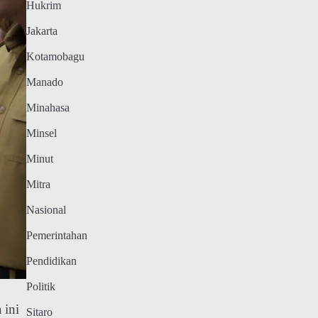
Hukrim
Jakarta
Kotamobagu
Manado
Minahasa
Minsel
Minut
Mitra
Nasional
Pemerintahan
Pendidikan
Politik
 ini
Sitaro