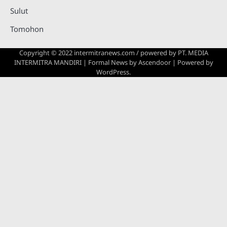
Sulut
Tomohon
Copyright © 2022 intermitranews.com / powered by
PT. MEDIA
INTERMITRA MANDIRI
| Formal News by
Ascendoor
| Powered by
WordPress
.