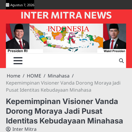
Skip
Agustus 7, 2026
to
INTER MITRA NEWS
content
Home
HOME
Minahasa
Kepemimpinan Visioner Vanda Dorong Moraya Jadi
Pusat Identitas Kebudayaan Minahasa
Kepemimpinan Visioner Vanda
Dorong Moraya Jadi Pusat
Identitas Kebudayaan Minahasa
Inter Mitra