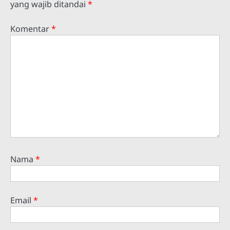
yang wajib ditandai
*
Komentar
*
Nama
*
Email
*