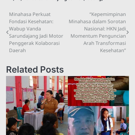
Minahasa Perkuat
“Kepemimpinan
Navigasi
Fondasi Kesehatan:
Minahasa dalam Sorotan
pos
Wabup Vanda
Nasional: HKN Jadi
Sarundajang Jadi Motor
Momentum Penguncian
Penggerak Kolaborasi
Arah Transformasi
Daerah
Kesehatan”
Related Posts