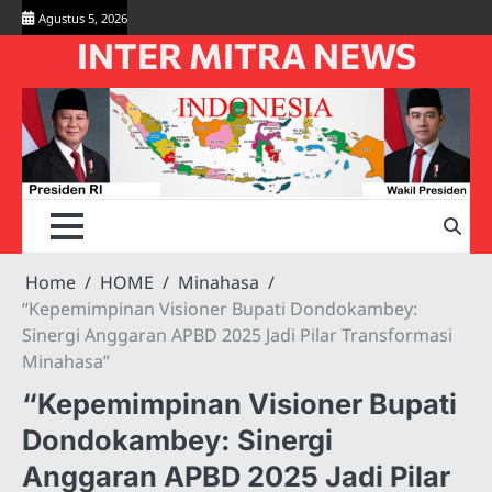
Skip
Agustus 5, 2026
to
INTER MITRA NEWS
content
Home
HOME
Minahasa
“Kepemimpinan Visioner Bupati Dondokambey:
Sinergi Anggaran APBD 2025 Jadi Pilar Transformasi
Minahasa”
“Kepemimpinan Visioner Bupati
Dondokambey: Sinergi
Anggaran APBD 2025 Jadi Pilar