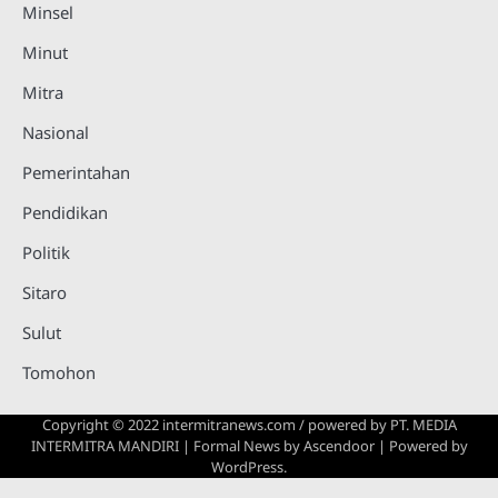
Minsel
Minut
Mitra
Nasional
Pemerintahan
Pendidikan
Politik
Sitaro
Sulut
Tomohon
Copyright © 2022 intermitranews.com / powered by
PT. MEDIA
INTERMITRA MANDIRI
| Formal News by
Ascendoor
| Powered by
WordPress
.