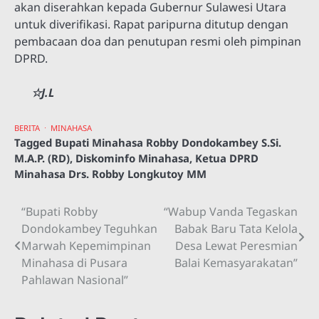
akan diserahkan kepada Gubernur Sulawesi Utara
untuk diverifikasi. Rapat paripurna ditutup dengan
pembacaan doa dan penutupan resmi oleh pimpinan
DPRD.
☆J.L
BERITA
MINAHASA
Tagged
Bupati Minahasa Robby Dondokambey S.Si.
M.A.P. (RD)
,
Diskominfo Minahasa
,
Ketua DPRD
Minahasa Drs. Robby Longkutoy MM
“Bupati Robby
“Wabup Vanda Tegaskan
Navigasi
Dondokambey Teguhkan
Babak Baru Tata Kelola
pos
Marwah Kepemimpinan
Desa Lewat Peresmian
Minahasa di Pusara
Balai Kemasyarakatan”
Pahlawan Nasional”