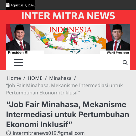
Skip
Agustus 7, 2026
to
INTER MITRA NEWS
content
Home
HOME
Minahasa
“Job Fair Minahasa, Mekanisme Intermediasi untuk
Pertumbuhan Ekonomi Inklusif”
“Job Fair Minahasa, Mekanisme
Intermediasi untuk Pertumbuhan
Ekonomi Inklusif”
intermitranews019@gmail.com