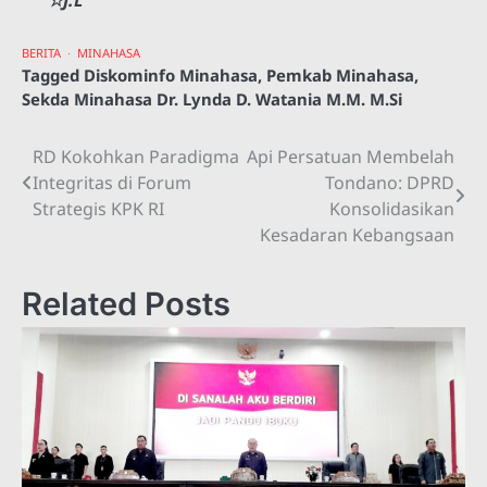
☆J.L
BERITA
MINAHASA
Tagged
Diskominfo Minahasa
,
Pemkab Minahasa
,
Sekda Minahasa Dr. Lynda D. Watania M.M. M.Si
RD Kokohkan Paradigma
Api Persatuan Membelah
Navigasi
Integritas di Forum
Tondano: DPRD
pos
Strategis KPK RI
Konsolidasikan
Kesadaran Kebangsaan
Related Posts