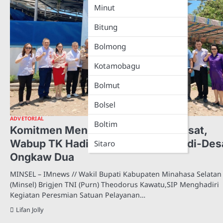
Minut
Bitung
Bolmong
Kotamobagu
Bolmut
Bolsel
ADVETORIAL
Boltim
Komitmen Mendukung Program Pusat,
Wabup TK Hadiri Peresmian SPPG di-Des
Sitaro
Ongkaw Dua
MINSEL – IMnews // Wakil Bupati Kabupaten Minahasa Selatan
(Minsel) Brigjen TNI (Purn) Theodorus Kawatu,SIP Menghadiri
Kegiatan Peresmian Satuan Pelayanan…
Lifan Jolly