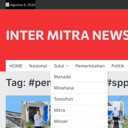
Skip
Agustus 6, 2026
to
content
INTER MITRA NEW
HOME
Nasional
Sulut
Pemerintahan
Politik
Manado
Tag:
#pemkabminsel #spp
Minahasa
Tomohon
Mitra
Minsel