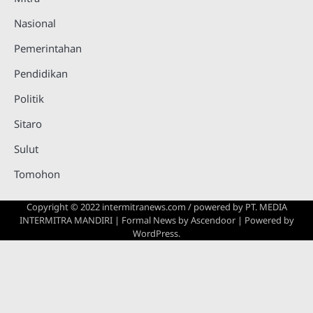
Nasional
Pemerintahan
Pendidikan
Politik
Sitaro
Sulut
Tomohon
Copyright © 2022 intermitranews.com / powered by
PT. MEDIA
INTERMITRA MANDIRI
| Formal News by
Ascendoor
| Powered by
WordPress
.