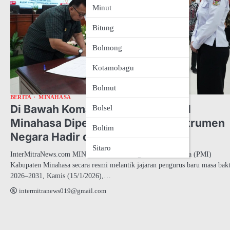
Minut
Bitung
Bolmong
Kotamobagu
Bolmut
BERITA
MINAHASA
Di Bawah Komando Bupati RD, PMI
Bolsel
Minahasa Dipertegas Sebagai Instrumen
Boltim
Negara Hadir di Tengah Rakyat
Sitaro
InterMitraNews.com MINAHASA — Palang Merah Indonesia (PMI)
Kabupaten Minahasa secara resmi melantik jajaran pengurus baru masa bakt
2026–2031, Kamis (15/1/2026),…
intermitranews019@gmail.com