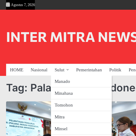
Skip
Agustus 7, 2026
to
content
INTER MITRA NEW
HOME
Nasional
Sulut
Pemerintahan
Politik
Pen
Manado
Tag:
Palang Merah Indone
Minahasa
Tomohon
Mitra
Minsel