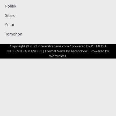
Politik
Sitaro
Sulut
Tomohon
Copyright © 2022 intermitranews.com / powered by
PT. MEDIA
INTERMITRA MANDIRI
| Formal News by
Ascendoor
| Powered by
WordPress
.