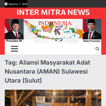
Skip
Agustus 7, 2026
to
INTER MITRA NEWS
content
Tag:
Aliansi Masyarakat Adat
Nusantara (AMAN) Sulawesi
Utara (Sulut)