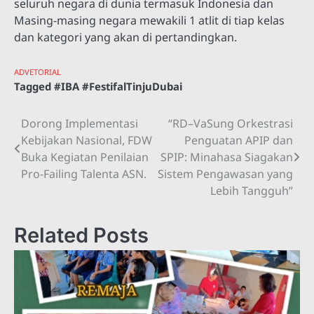
seluruh negara di dunia termasuk Indonesia dan
Masing-masing negara mewakili 1 atlit di tiap kelas
dan kategori yang akan di pertandingkan.
ADVETORIAL
Tagged
#IBA #FestifalTinjuDubai
Dorong Implementasi
“RD–VaSung Orkestrasi
Navigasi
Kebijakan Nasional, FDW
Penguatan APIP dan
pos
Buka Kegiatan Penilaian
SPIP: Minahasa Siagakan
Pro-Failing Talenta ASN.
Sistem Pengawasan yang
Lebih Tangguh”
Related Posts