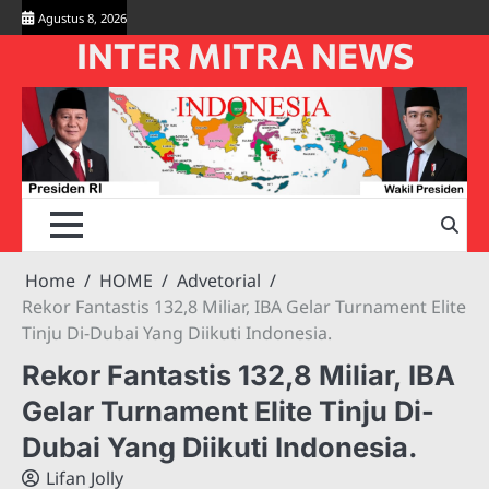
Skip
Agustus 8, 2026
to
INTER MITRA NEWS
content
Home
HOME
Advetorial
Rekor Fantastis 132,8 Miliar, IBA Gelar Turnament Elite
Tinju Di-Dubai Yang Diikuti Indonesia.
Rekor Fantastis 132,8 Miliar, IBA
Gelar Turnament Elite Tinju Di-
Dubai Yang Diikuti Indonesia.
Lifan Jolly