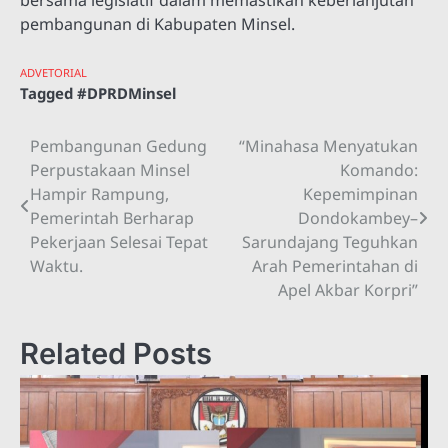
pembangunan di Kabupaten Minsel.
ADVETORIAL
Tagged
#DPRDMinsel
Pembangunan Gedung
“Minahasa Menyatukan
Navigasi
Perpustakaan Minsel
Komando:
pos
Hampir Rampung,
Kepemimpinan
Pemerintah Berharap
Dondokambey–
Pekerjaan Selesai Tepat
Sarundajang Teguhkan
Waktu.
Arah Pemerintahan di
Apel Akbar Korpri”
Related Posts