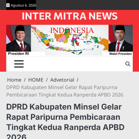
Skip
Agustus 6, 2026
to
INTER MITRA NEWS
content
Home
HOME
Advetorial
DPRD Kabupaten Minsel Gelar Rapat Paripurna
Pembicaraan Tingkat Kedua Ranperda APBD 2026
DPRD Kabupaten Minsel Gelar
Rapat Paripurna Pembicaraan
Tingkat Kedua Ranperda APBD
2026